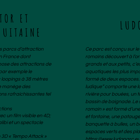
TOR ET
LUD
QUITAINE
 parcs d’attraction
Ce parc est conçu sur le
en France dont
romains découvert à l’o
opose des attractions de
grands et aux petits, c’
 par exemple le
aquatiques les plus impo
 loopings à 38 mètres
formé de deux espaces. 
 le manège des
ludique” comporte une l
ons rafraichissantes tel
rivière pour bouées, un 
bassin de baignade. Le 
ctions
romain » est formé d’u
c un film visible en 4D;
et fontaine, une patauge
libi et un spectacle
banquette à bulles, un b
espaces verts et des pla
 3D « Tempo Attack »
https://www.ludoparc.e