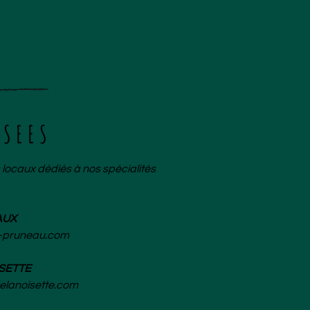
USEES
ocaux dédiés à nos spécialités
AUX
-pruneau.com
ISETTE
elanoisette.com