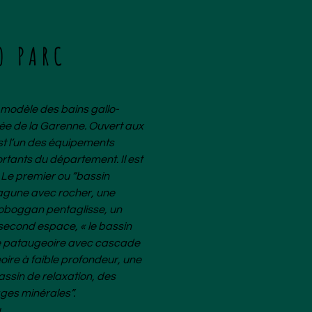
O PARC
 modèle des bains gallo-
rée de la Garenne. Ouvert aux
est l’un des équipements
rtants du département. Il est
Le premier ou “bassin
agune avec rocher, une
toboggan pentaglisse, un
second espace, « le bassin
ne pataugeoire avec cascade
oire à faible profondeur, une
assin de relaxation, des
ges minérales”.
u