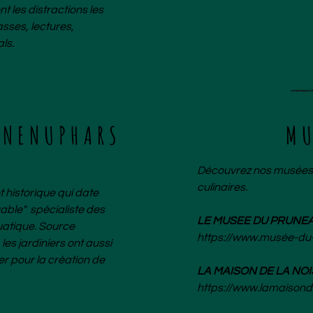
t les distractions les
sses, lectures,
ls.
 NENUPHARS
M
Découvrez nos musées l
culinaires.
historique qui date
able" spécialiste des
LE MUSEE DU PRUNE
uatique. Source
https://www.mus
ée-du
les jardiniers ont aussi
er pour la création de
LA MAISON DE LA NO
https://www.lamaisond