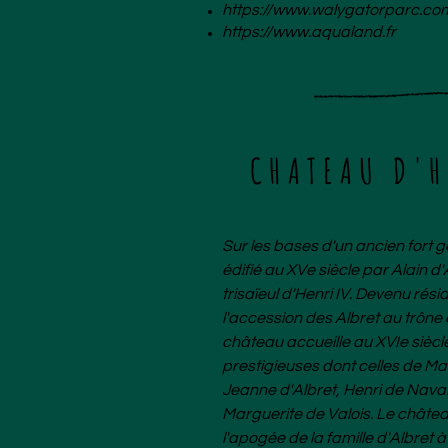
https://www.walygatorparc.co
https://www.aqualand.fr
CHATEAU D'H
Sur les bases d'un ancien fort 
édifié au XVe siècle par Alain d'
trisaïeul d'Henri IV. Devenu rés
l'accession des Albret au trône
château accueille au XVIe siècl
prestigieuses dont celles de M
Jeanne d'Albret, Henri de Nava
Marguerite de Valois. Le châte
l'apogée de la famille d'Albret 