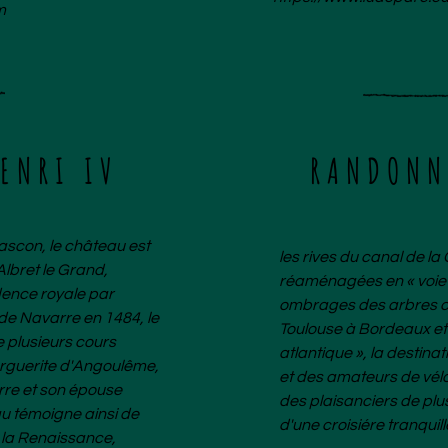
m
ENRI IV
RANDONN
gascon, le château est
les rives du canal de 
Albret le Grand,
réaménagées en «
voie
idence royale par
ombrages des arbres c
 de Navarre en 1484, le
Toulouse à Bordeaux et 
e plusieurs cours
atlantique », la destina
arguerite d'Angoulême,
et des amateurs de vél
rre et son épouse
des plaisanciers de pl
au témoigne ainsi de
d'une croisiére tranqui
à la Renaissance,