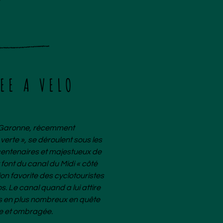
EE A VELO
la Garonne, récemment
 verte
», se déroulent sous les
entenaires et majestueux de
font du canal du Midi « côté
tion favorite des
cyclotouristes
os
. Le canal quand a lui attire
us en plus nombreux en quête
lle et ombragée.